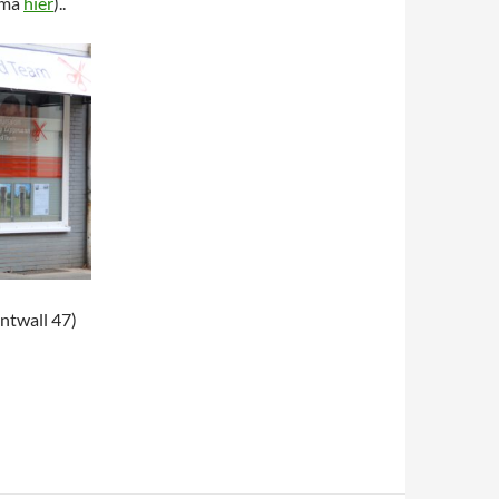
ema
hier
)..
ntwall 47)