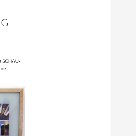
NG
ums SCHAU-
ine