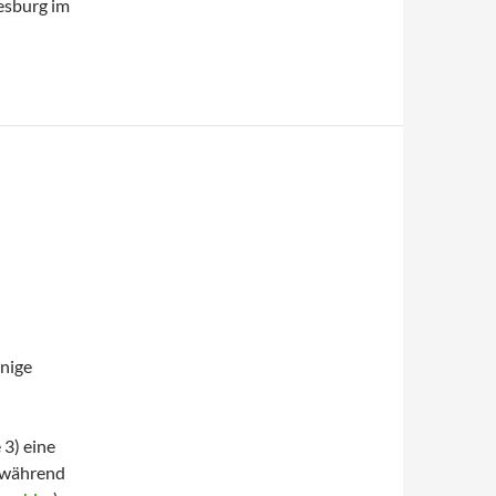
esburg im
inige
 3) eine
 während