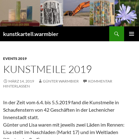
Zum
Inhalt
springen
Suchen
kunstkartell.warmbier
PRIMÄR
MENÜ
EVENTS 2019
KUNSTMEILE 2019
MÄRZ 14, 2019
GÜNTER WARMBIER
KOMMENTAR
HINTERLASSEN
In der Zeit vom 6.4. bis 5.5.2019 fand die Kunstmeile in
Schaufenstern von 42 Geschäften in der Lechenicher
Innenstadt statt.
Günter und Lisa waren mit jeweils zwei Läden im Rennen:
Lisa stellt im Naschladen (Markt 17) und im Weltladen