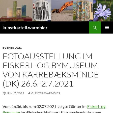
Zum
Inhalt
springen
Suchen
kunstkartell.warmbier
PRIMÄR
MENÜ
EVENTS 2021
FOTOAUSSTELLUNG IM
FISKERI- OG BYMUSEUM
VON KARREBÆKSMINDE
(DK) 26.6.-2.7.2021
JUNI 7, 2021
GÜNTER WARMBIER
Vom 26.06. bis zum 02.07.2021 zeigte Günter im
Fiskeri- og
Bymusum
im dänischen Hafenort Karrebæksminde einen