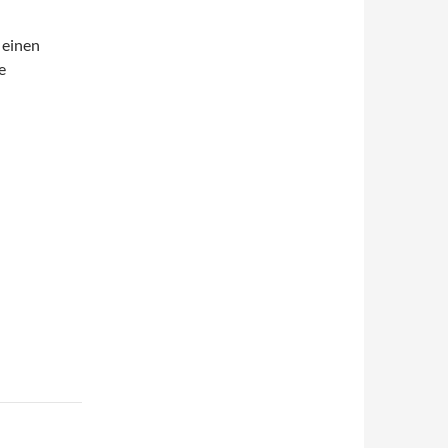
 einen
e