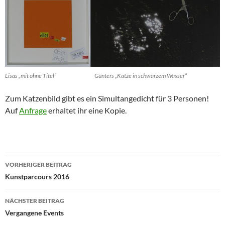
Lisas „mit ohne Titel“ Günters „Katze in schwarzem Wasser“
Zum Katzenbild gibt es ein Simultangedicht für 3 Personen!
Auf
Anfrage
erhaltet ihr eine Kopie.
Beitragsnavigation
VORHERIGER BEITRAG
Kunstparcours 2016
NÄCHSTER BEITRAG
Vergangene Events