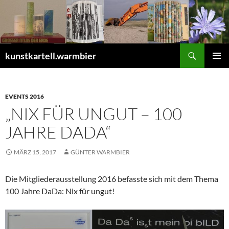
Zum
Inhalt
springen
Suchen
kunstkartell.warmbier
PRIMÄR
MENÜ
EVENTS 2016
„NIX FÜR UNGUT – 100
JAHRE DADA“
MÄRZ 15, 2017
GÜNTER WARMBIER
Die Mitgliederausstellung 2016 befasste sich mit dem Thema
100 Jahre DaDa: Nix für ungut!